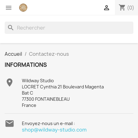
shopping_cart


(0)
search
Accueil
Contactez-nous
INFORMATIONS

Wildway Studio
LOCRET Cynthia 21 Boulevard Magenta
Bat C
77300 FONTAINEBLEAU
France

Envoyez-nous un e-mail :
shop@wildway-studio.com