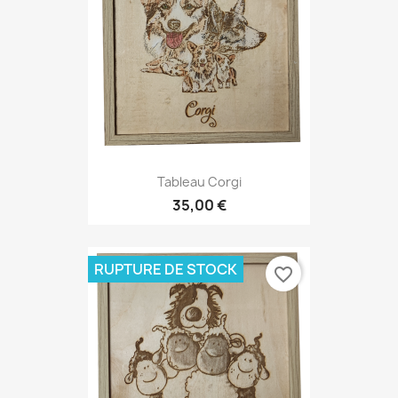
Tableau Corgi
35,00 €
RUPTURE DE STOCK
favorite_border