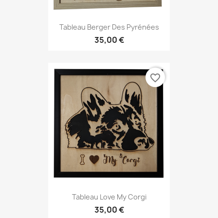
Tableau Berger Des Pyrénées
35,00 €
favorite_border
Tableau Love My Corgi
35,00 €